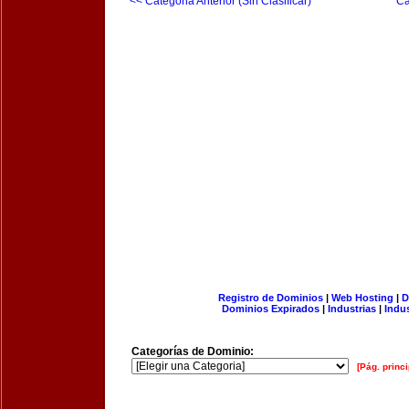
<< Categoria Anterior (Sin Clasificar)
Ca
Registro de Dominios
|
Web Hosting
|
D
Dominios Expirados
|
Industrias
|
Indu
Categorías de Dominio:
[Pág. princi