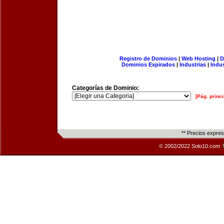
Registro de Dominios
|
Web Hosting
|
D
Dominios Expirados
|
Industrias
|
Indu
Categorías de Dominio:
[Pág. princi
** Precios expre
© 2002/2022 Solo10.com