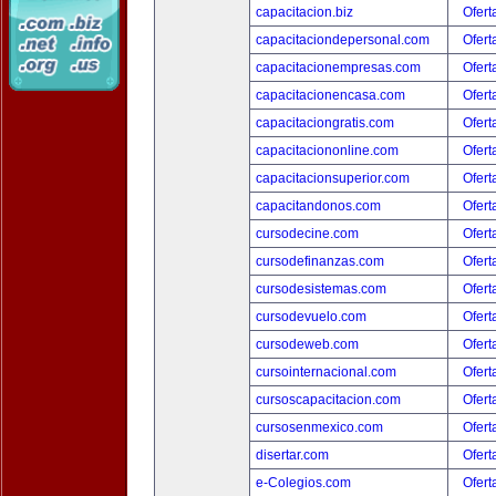
capacitacion.biz
Ofert
capacitaciondepersonal.com
Ofert
capacitacionempresas.com
Ofert
capacitacionencasa.com
Ofert
capacitaciongratis.com
Ofert
capacitaciononline.com
Ofert
capacitacionsuperior.com
Ofert
capacitandonos.com
Ofert
cursodecine.com
Ofert
cursodefinanzas.com
Ofert
cursodesistemas.com
Ofert
cursodevuelo.com
Ofert
cursodeweb.com
Ofert
cursointernacional.com
Ofert
cursoscapacitacion.com
Ofert
cursosenmexico.com
Ofert
disertar.com
Ofert
e-Colegios.com
Ofert