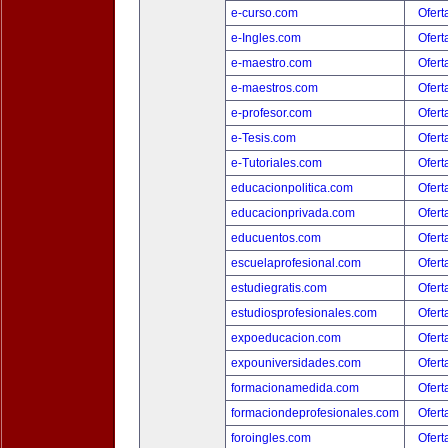
e-curso.com
Ofert
e-Ingles.com
Ofert
e-maestro.com
Ofert
e-maestros.com
Ofert
e-profesor.com
Ofert
e-Tesis.com
Ofert
e-Tutoriales.com
Ofert
educacionpolitica.com
Ofert
educacionprivada.com
Ofert
educuentos.com
Ofert
escuelaprofesional.com
Ofert
estudiegratis.com
Ofert
estudiosprofesionales.com
Ofert
expoeducacion.com
Ofert
expouniversidades.com
Ofert
formacionamedida.com
Ofert
formaciondeprofesionales.com
Ofert
foroingles.com
Ofert