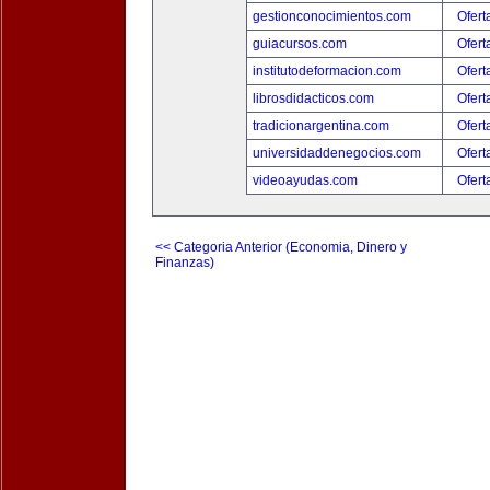
gestionconocimientos.com
Ofert
guiacursos.com
Ofert
institutodeformacion.com
Ofert
librosdidacticos.com
Ofert
tradicionargentina.com
Ofert
universidaddenegocios.com
Ofert
videoayudas.com
Ofert
<< Categoria Anterior (Economia, Dinero y
Finanzas)